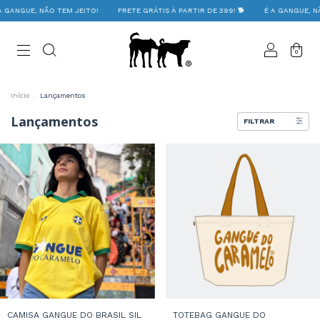
GANGUE, NÃO TEM JEITO!
FRETE GRÁTIS À PARTIR DE 399! 🐕
É A GANGUE, NÃO
0
Início
.
Lançamentos
Lançamentos
FILTRAR
CAMISA GANGUE DO BRASIL SIL
TOTEBAG GANGUE DO