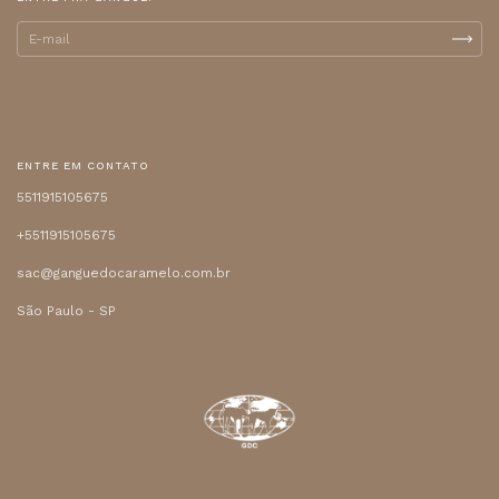
ENTRE EM CONTATO
5511915105675
+5511915105675
sac@ganguedocaramelo.com.br
São Paulo - SP